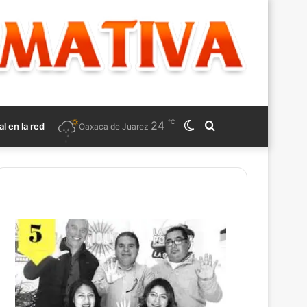
℃
24
Switch
Search
al en la red
Oaxaca de Juarez
skin
for