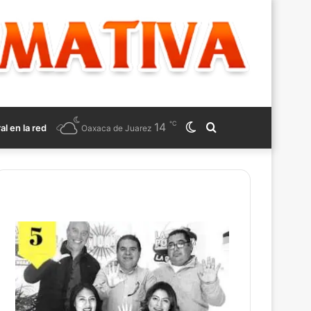
℃
14
Switch
Search
ral en la red
Oaxaca de Juarez
skin
for