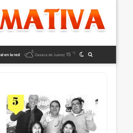
℃
15
Switch
Search
ral en la red
Oaxaca de Juarez
skin
for