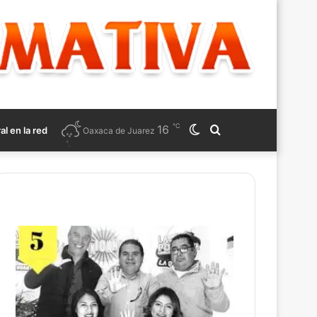
℃
16
Switch
Search
ral en la red
Oaxaca de Juarez
skin
for