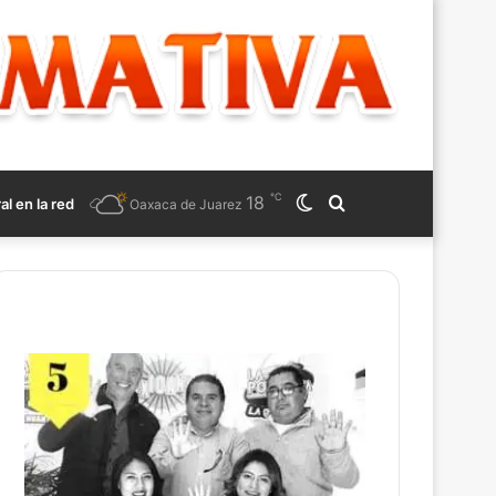
℃
18
Switch
Search
ral en la red
Oaxaca de Juarez
skin
for