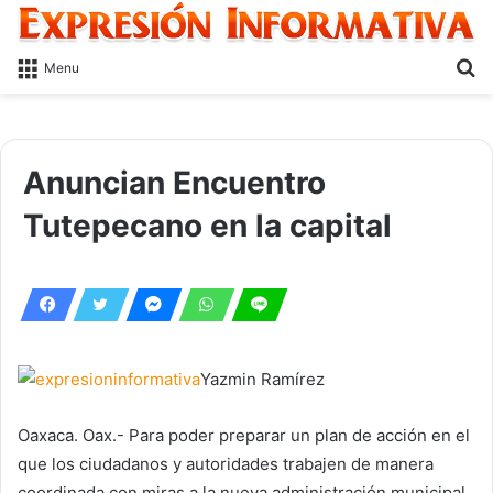
S
Menu
fo
Anuncian Encuentro
Tutepecano en la capital
Yazmin Ramírez
Oaxaca. Oax.- Para poder preparar un plan de acción en el
que los ciudadanos y autoridades trabajen de manera
coordinada con miras a la nueva administración municipal