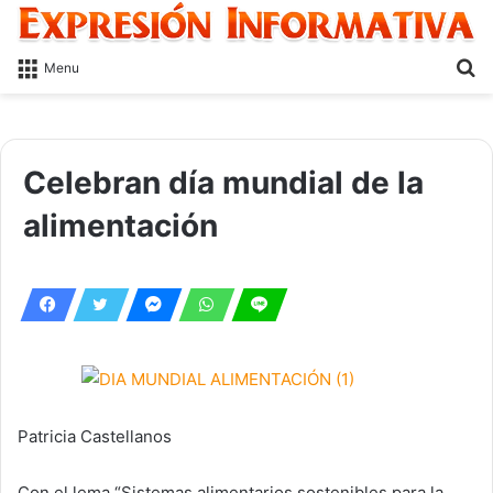
S
Menu
fo
Celebran día mundial de la
alimentación
Patricia Castellanos
Con el lema “Sistemas alimentarios sostenibles para la