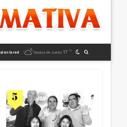
℃
17
Switch
Search
ral en la red
Oaxaca de Juarez
skin
for