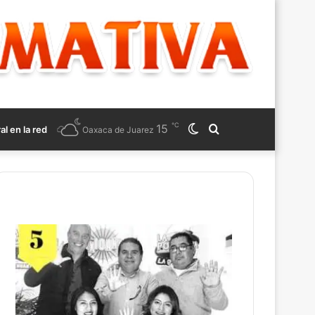
℃
15
Switch
Search
ral en la red
Oaxaca de Juarez
skin
for