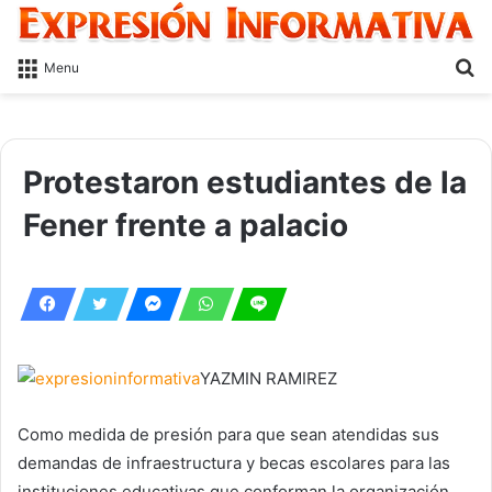
S
Menu
fo
Protestaron estudiantes de la
Fener frente a palacio
YAZMIN RAMIREZ
Como medida de presión para que sean atendidas sus
demandas de infraestructura y becas escolares para las
instituciones educativas que conforman la organización,