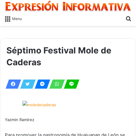
S
Menu
fo
Séptimo Festival Mole de
Caderas
Yazmin Ramírez
Para promover la gastronomía de Huajuapan de León se