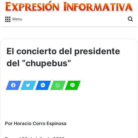
S
Menu
fo
El concierto del presidente
del “chupebus”
Por Horacio Corro Espinosa