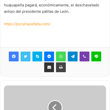
huajuapeña pagará, económicamente, el deschavetado
antojo del presidente patitas de León.
https://porsihacefalta.com/
Skype
Messenger
WhatsApp
Telegram
Viber
Line
Share via Email
Print