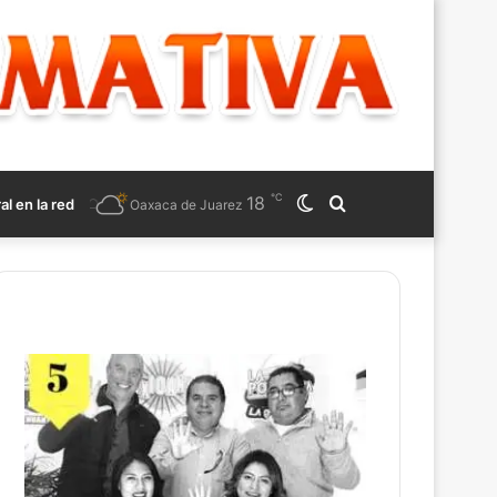
℃
18
Switch
Search
ral en la red
Oaxaca de Juarez
skin
for