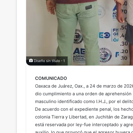
Diseño sin título - 1
COMUNICADO
Oaxaca de Juárez, Oax., a 24 de marzo de 2026
dio cumplimiento a una orden de aprehensión 
masculino identificado como I.H.J., por el deli
De acuerdo con el expediente penal, los hecho
colonia Tierra y Libertad, en Juchitán de Zara
está reservada por ley-fue interceptado y agre
auxilio, lo que provocó que el agresor huyera d