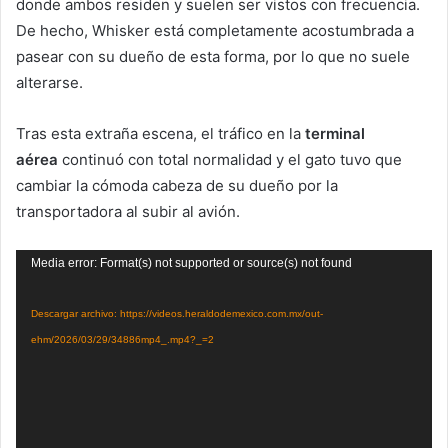
donde ambos residen y suelen ser vistos con frecuencia.
De hecho, Whisker está completamente acostumbrada a
pasear con su dueño de esta forma, por lo que no suele
alterarse.
Tras esta extraña escena, el tráfico en la
terminal
aérea
continuó con total normalidad y el gato tuvo que
cambiar la cómoda cabeza de su dueño por la
transportadora al subir al avión.
Reproductor
Media error: Format(s) not supported or source(s) not found
de
vídeo
Descargar archivo: https://videos.heraldodemexico.com.mx/out-
ehm/2026/03/29/34886mp4_.mp4?_=2