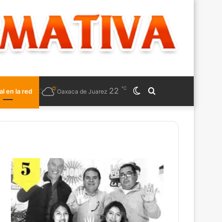
℃
22
Switch
Search
al en la red
Oaxaca de Juarez
skin
for