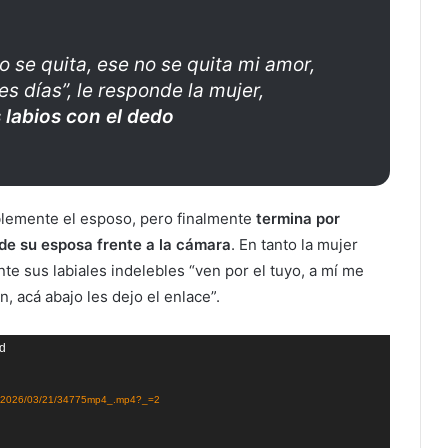
o se quita, ese no se quita mi amor,
es días”, le responde la mujer,
 labios con el dedo
blemente el esposo, pero finalmente
termina por
 de su esposa frente a la cámara
. En tanto la mujer
 sus labiales indelebles “ven por el tuyo, a mí me
 acá abajo les dejo el enlace”.
nd
ehm/2026/03/21/34775mp4_.mp4?_=2