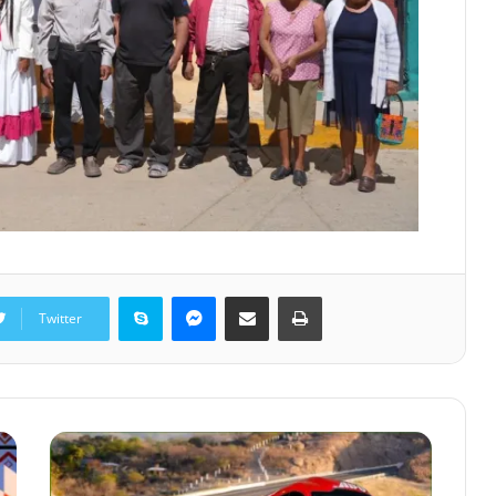
Skype
Messenger
Share via Email
Print
Twitter