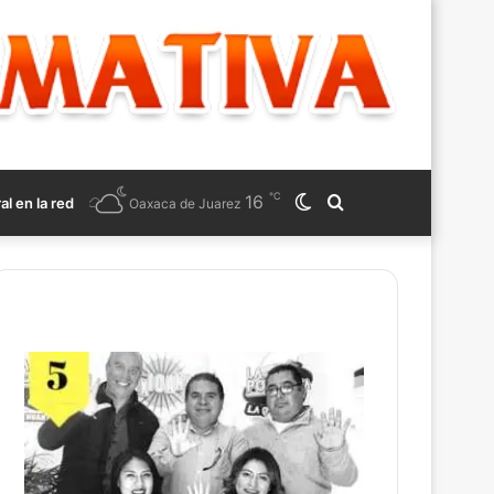
℃
16
Switch
Search
ral en la red
Oaxaca de Juarez
skin
for