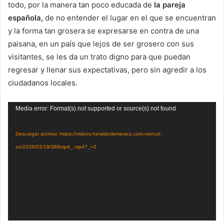
todo, por la manera tan poco educada de
la pareja
española,
de no entender el lugar en el que se encuentran
y la forma tan grosera se expresarse en contra de una
paisana, en un país que lejos de ser grosero con sus
visitantes, se les da un trato digno para que puedan
regresar y llenar sus expectativas, pero sin agredir a los
ciudadanos locales.
Reproductor
Media error: Format(s) not supported or source(s) not found
de
vídeo
Descargar archivo: https://videos.heraldodemexico.com.mx/out-
ox/2026/03/19/388mp4_.mp4?_=2