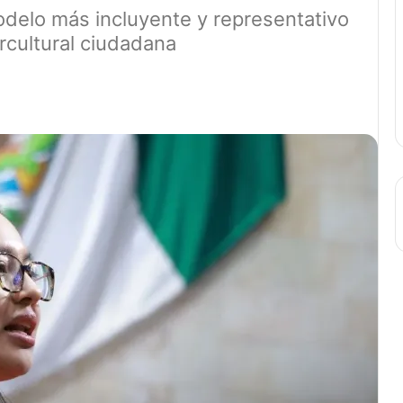
delo más incluyente y representativo
ercultural ciudadana