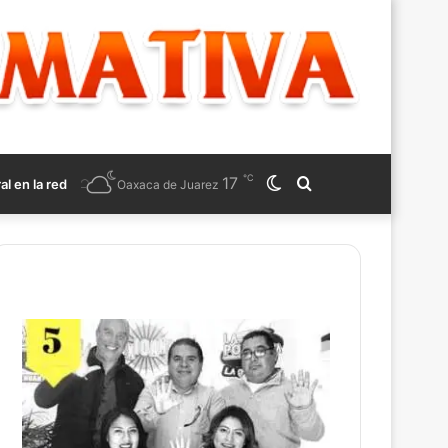
℃
17
Switch
Search
ral en la red
Oaxaca de Juarez
skin
for