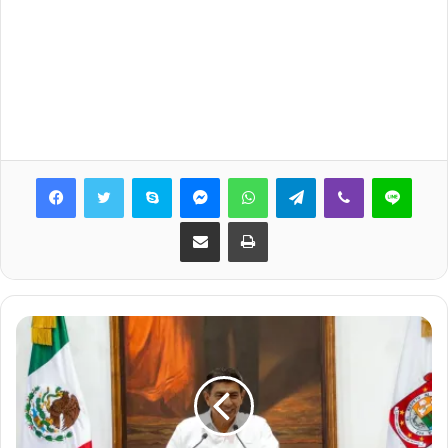
Skype
Messenger
WhatsApp
Telegram
Viber
Line
Share via Email
Print