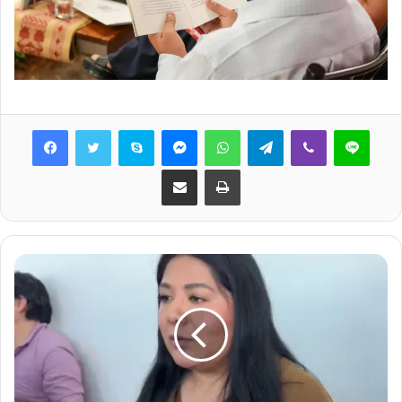
Skype
Messenger
WhatsApp
Telegram
Viber
Line
Share via Email
Print