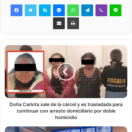
Skype
Messenger
WhatsApp
Telegram
Viber
Line
Share via Email
Print
Doña Carlota sale de la cárcel y es trasladada para
continuar con arresto domiciliario por doble
homicidio