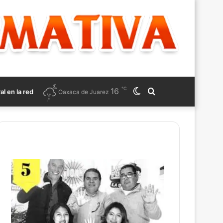
℃
16
Switch
Search
ral en la red
Oaxaca de Juarez
skin
for