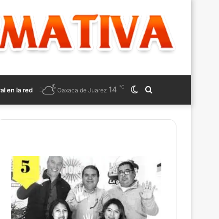
℃
14
Switch
Search
ral en la red
Oaxaca de Juarez
skin
for