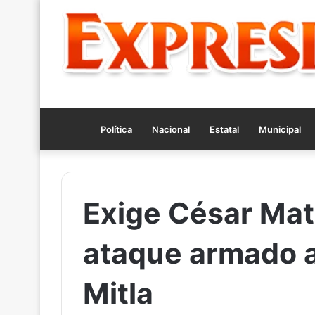
Política
Nacional
Estatal
Municipal
Exige César Mate
ataque armado a
Mitla