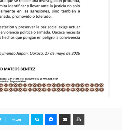
Skype
Messenger
Share via Email
Print
Twitter