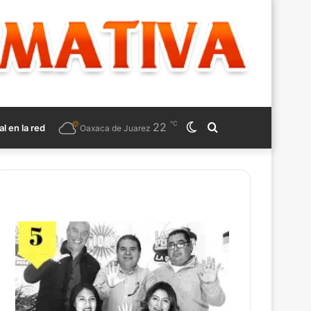
℃
22
Switch
Search
al en la red
Oaxaca de Juarez
skin
for