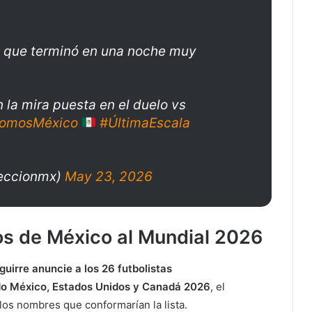
o que terminó en una noche muy
 la mira puesta en el duelo vs
omosMéxico
#ÚltimaEscala
leccionmx)
May 23, 2026
dos de México al Mundial 2026
guirre anuncie a los 26 futbolistas
o México, Estados Unidos y Canadá 2026
, el
 los nombres que conformarían la lista.