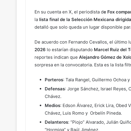
En su cuenta en X, el periodista d
e Fox compart
la
lista final de la Selección Mexicana dirigid
detalló que solo queda un lugar disponible para
De acuerdo con Fernando Cevallos, el último l
2026
lo estarían disputando
Marcel Ruiz del T
reportes indican que
Alejandro Gómez de Xolo
sorpresa en la convocatoria. Esta es la lista fi
Porteros
: Tala Rangel, Guillermo Ochoa y
Defensas
: Jorge Sánchez, Israel Reyes,
Chávez.
Medios
: Edson Álvarez, Erick Lira, Obed V
Chávez, Luis Romo y Orbelín Pineda.
Delanteros
: “Piojo” Alvarado, Julián Qu
“Hormiga” y Raúl Jiménez.