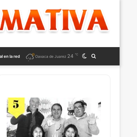
℃
24
Switch
Search
al en la red
Oaxaca de Juarez
skin
for