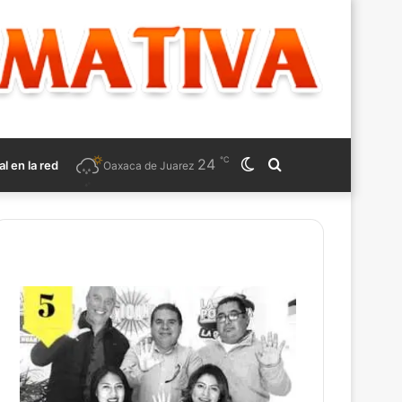
℃
24
Switch
Search
al en la red
Oaxaca de Juarez
skin
for