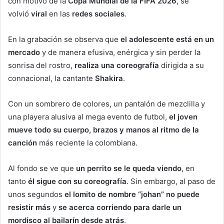
con motivo de la
Copa Mundial de la FIFA 2026
, se
volvió
viral
en las
redes sociales
.
En la grabación se observa que
el adolescente está en un
mercado
y de manera efusiva, enérgica y sin perder la
sonrisa del rostro,
realiza una coreografía
dirigida a su
connacional, la cantante
Shakira
.
Con un sombrero de colores, un pantalón de mezclilla y
una playera alusiva al mega evento de futbol,
el joven
mueve todo su cuerpo, brazos y manos al ritmo de la
canción
más reciente la colombiana.
Al fondo se ve que
un perrito se le queda viendo
, en
tanto
él sigue con su coreografía
. Sin embargo, al paso de
unos segundos
el lomito de nombre “johan” no puede
resistir más
y
se acerca corriendo para darle un
mordisco al bailarín desde atrás
.