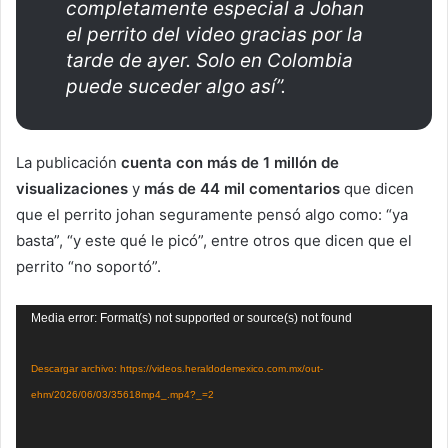
completamente especial a Johan
el perrito del video gracias por la
tarde de ayer. Solo en Colombia
puede suceder algo así”.
La publicación
cuenta con más de 1 millón de
visualizaciones
y
más de 44 mil comentarios
que dicen
que el perrito johan seguramente pensó algo como: “ya
basta”, “y este qué le picó”, entre otros que dicen que el
perrito “no soportó”.
Reproductor
Media error: Format(s) not supported or source(s) not found
de
vídeo
Descargar archivo: https://videos.heraldodemexico.com.mx/out-
ehm/2026/06/03/35618mp4_.mp4?_=2