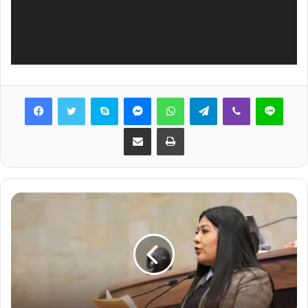
Skype
Messenger
WhatsApp
Telegram
Viber
Line
Share via Email
Print