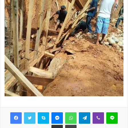
Skype
Messenger
WhatsApp
Telegram
Viber
Line
Share via Email
Print