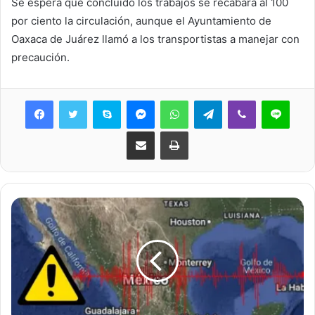
Se espera que concluido los trabajos se recabará al 100
por ciento la circulación, aunque el Ayuntamiento de
Oaxaca de Juárez llamó a los transportistas a manejar con
precaución.
Skype
Messenger
WhatsApp
Telegram
Viber
Line
Share via Email
Print