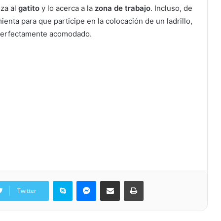
za al
gatito
y lo acerca a la
zona de trabajo
. Incluso, de
enta para que participe en la colocación de un ladrillo,
 perfectamente acomodado.
Skype
Messenger
Share via Email
Print
Twitter