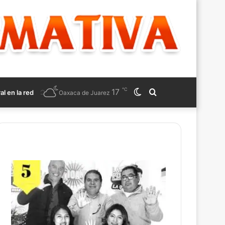
℃
17
Switch
Search
ral en la red
Oaxaca de Juarez
skin
for