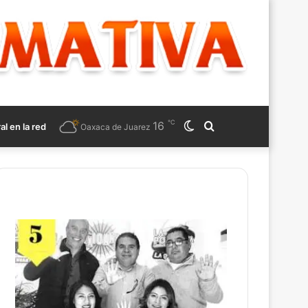
℃
16
Switch
Search
ral en la red
Oaxaca de Juarez
skin
for