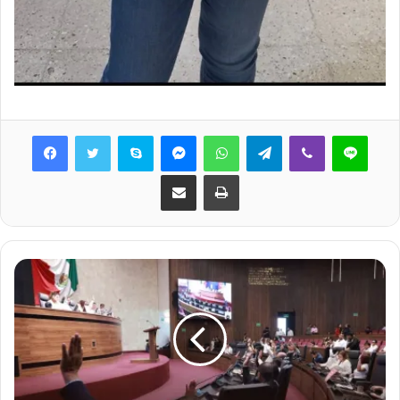
Skype
Messenger
WhatsApp
Telegram
Viber
Line
Share via Email
Print