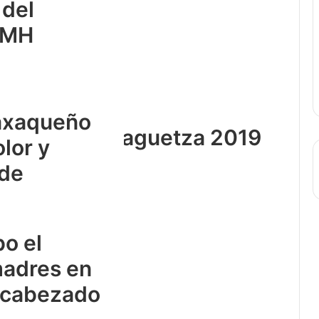
 del
AMH
axaqueño
el cerro Guelaguetza 2019
olor y
 de
bo el
 madres en
ncabezado