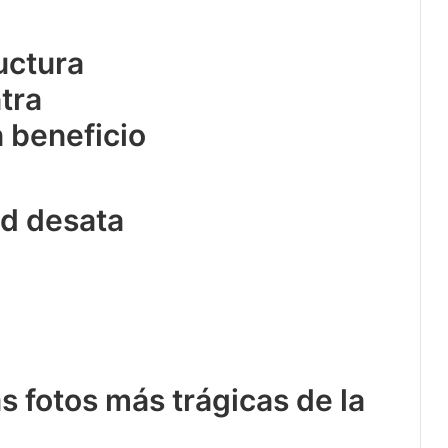
o en
uctura
memes
tra
n beneficio
id desata
as fotos más trágicas de la