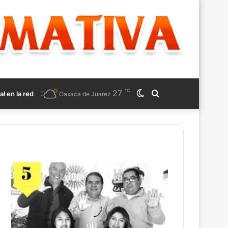
℃
27
Switch
Search
al en la red
Oaxaca de Juarez
skin
for