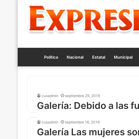
Política
Nacional
Estatal
Municipal
Galería
cusadmin
septiembre 29, 2019
Galería: Debido a las f
lluvias por la tormenta 
cusadmin
septiembre 16, 2019
Narda
Galería Las mujeres so