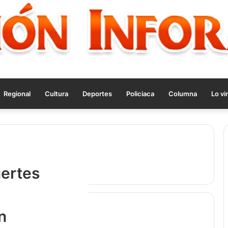
Regional
Cultura
Deportes
Policiaca
Columna
Lo vir
uertes
tropical
n