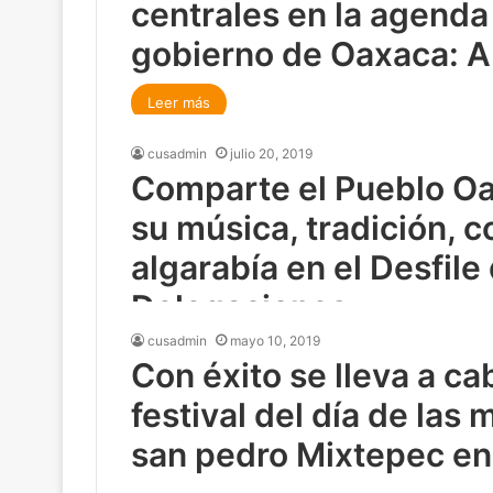
centrales en la agenda
Leer más
gobierno de Oaxaca: 
Leer más
cusadmin
julio 20, 2019
Comparte el Pueblo O
cusadmin
julio 22, 2019
Galería primer lunes d
su música, tradición, c
algarabía en el Desfile
Leer más
Delegaciones
cusadmin
mayo 10, 2019
Leer más
Con éxito se lleva a ca
cusadmin
mayo 28, 2019
El mundo bajo el lente
festival del día de las
san pedro Mixtepec e
Leer más