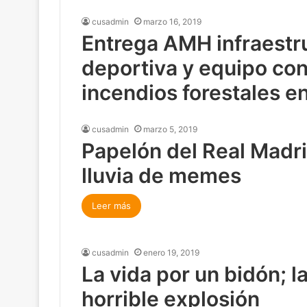
por Fredy Gil
cusadmin
mayo 8, 2019
cusadmin
marzo 16, 2019
Tottenham y su milagr
Leer más
Entrega AMH infraestr
Champions desatan 
deportiva y equipo con
incendios forestales e
Leer más
de la Sierra Norte
cusadmin
marzo 5, 2019
Papelón del Real Madr
Leer más
lluvia de memes
Leer más
cusadmin
enero 19, 2019
La vida por un bidón; l
horrible explosión