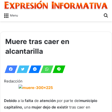
S
Menu
fo
Muere tras caer en
alcantarilla
Redacción
Debido
a la
falta
de
atención
por parte del
municipio
capitalino,
una
mujer dejo de existir
tras caer en