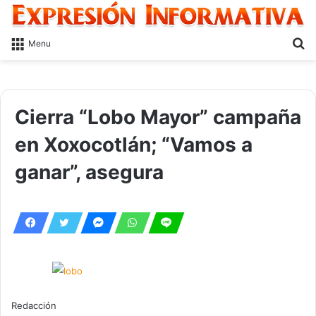
S
Menu
fo
Cierra “Lobo Mayor” campaña
en Xoxocotlán; “Vamos a
ganar”, asegura
Redacción