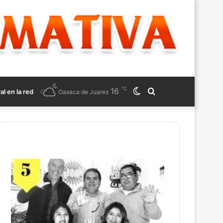
℃
16
Switch
Search
ral en la red
Oaxaca de Juarez
skin
for