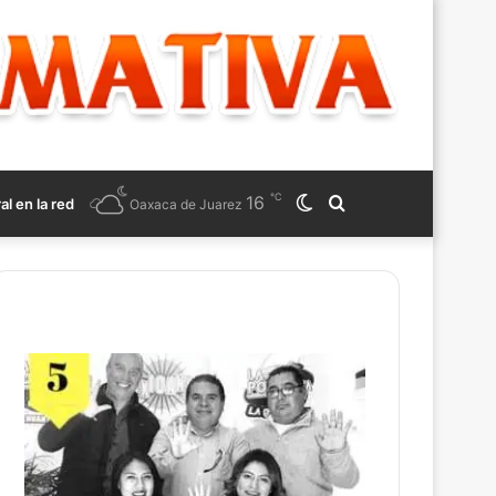
℃
16
Switch
Search
ral en la red
Oaxaca de Juarez
skin
for