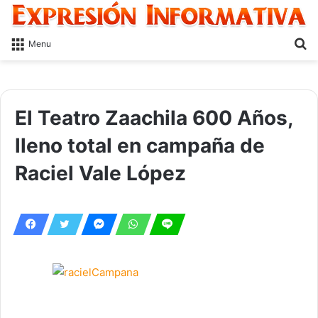
S
Menu
fo
El Teatro Zaachila 600 Años,
lleno total en campaña de
Raciel Vale López