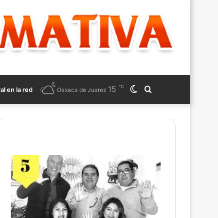
℃
15
Switch
Search
ral en la red
Oaxaca de Juarez
skin
for