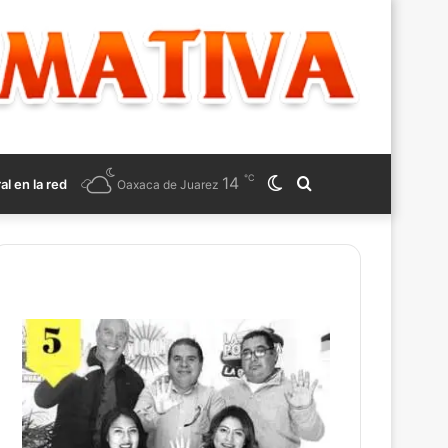
℃
14
Switch
Search
ral en la red
Oaxaca de Juarez
skin
for