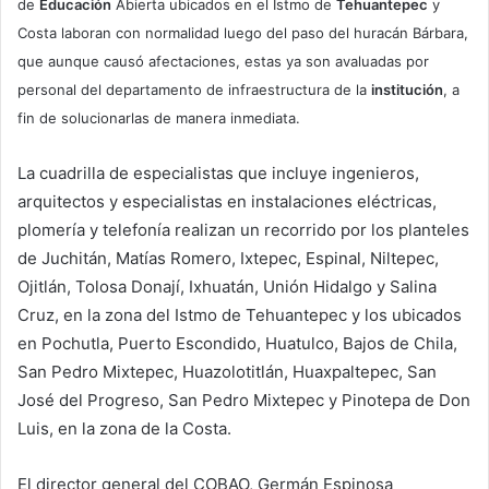
de
Educación
Abierta ubicados en el Istmo de
Tehuantepec
y
Costa laboran con normalidad luego del paso del huracán Bárbara,
que aunque causó afectaciones, estas ya son avaluadas por
personal del departamento de infraestructura de la
institución
, a
fin de solucionarlas de manera inmediata.
La cuadrilla de especialistas que incluye ingenieros,
arquitectos y especialistas en instalaciones eléctricas,
plomería y telefonía realizan un recorrido por los planteles
de Juchitán, Matías Romero, Ixtepec, Espinal, Niltepec,
Ojitlán, Tolosa Donají, Ixhuatán, Unión Hidalgo y Salina
Cruz, en la zona del Istmo de Tehuantepec y los ubicados
en Pochutla, Puerto Escondido, Huatulco, Bajos de Chila,
San Pedro Mixtepec, Huazolotitlán, Huaxpaltepec, San
José del Progreso, San Pedro Mixtepec y Pinotepa de Don
Luis, en la zona de la Costa.
El director general del COBAO, Germán Espinosa