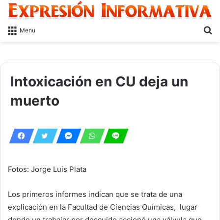
S
Menu
fo
Intoxicación en CU deja un
muerto
Fotos: Jorge Luis Plata
Los primeros informes indican que se trata de una
explicación en la Facultad de Ciencias Químicas, lugar
donde un trabajar por descuido accionó una válvula que