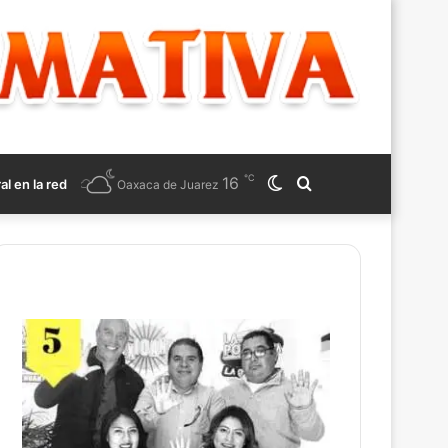
℃
16
Switch
Search
ral en la red
Oaxaca de Juarez
skin
for