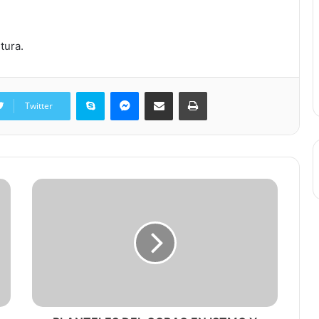
tura.
Skype
Messenger
Share via Email
Print
Twitter