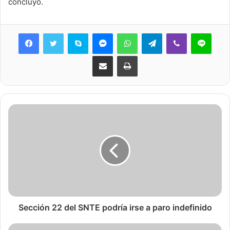
concluyó.
Skype
Messenger
WhatsApp
Telegram
Viber
Line
Share via Email
Print
Sección 22 del SNTE podría irse a paro indefinido