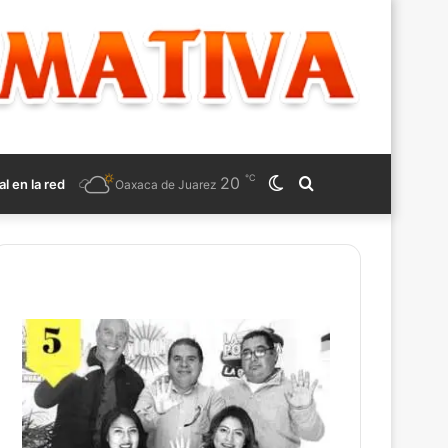
℃
20
Switch
Search
al en la red
Oaxaca de Juarez
skin
for