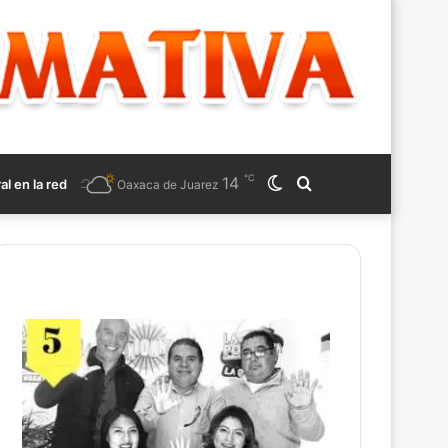
℃
14
Switch
Search
ral en la red
Oaxaca de Juarez
skin
for