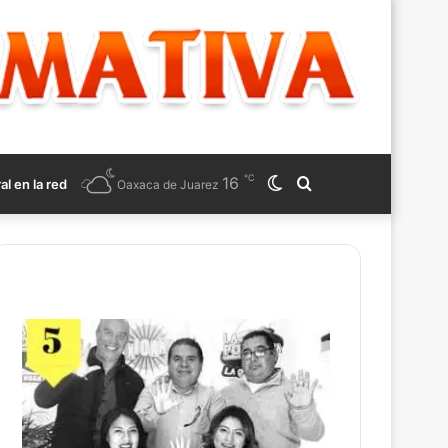
℃
16
Switch
Search
ral en la red
Oaxaca de Juarez
skin
for