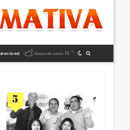
℃
15
Switch
Search
ral en la red
Oaxaca de Juarez
skin
for