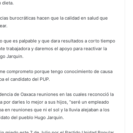
 dieta.
cias burocráticas hacen que la calidad en salud que
ear.
 que es palpable y que dara resultados a corto tiempo
e trabajadora y daremos el apoyo para reactivar la
go Jarquin.
a, me comprometo porque tengo conocimiento de causa
ba el candidato del PUP.
idencia de Oaxaca reuniones en las cuales reconoció la
a por darles lo mejor a sus hijos, “seré un empleado
en reuniones que ni el sol y la lluvia alejaban a los
dato del pueblo Hugo Jarquin.
sin miedo este 7 de Julio por el Partido Unidad Popular,