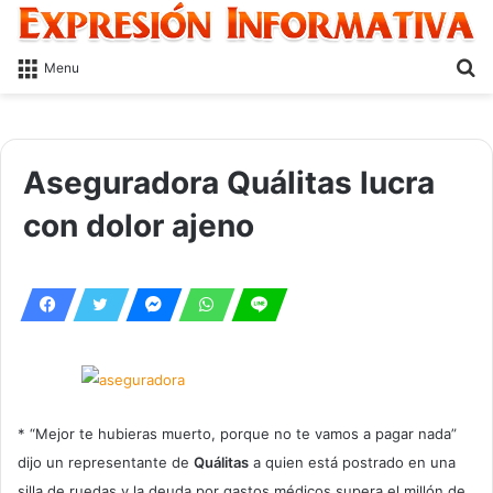
S
Menu
fo
Aseguradora Quálitas lucra
con dolor ajeno
* “Mejor te hubieras muerto, porque no te vamos a pagar nada”
dijo un representante de
Quálitas
a quien está postrado en una
silla de ruedas y la deuda por gastos médicos supera el millón de